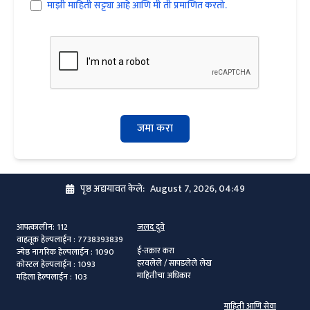
माझी माहिती सट्ट्या आहे आणि मी ती प्रमाणित करतो.
जमा करा
पृष्ठ अद्ययावत केले
:
August 7, 2026, 04:49
आपत्कालीन
: 112
जलद दुवे
वाहतूक हेल्पलाईन
: 7738393839
ई-तक्रार करा
ज्येष्ठ नागरिक हेल्पलाईन
: 1090
हरवलेले / सापडलेले लेख
कोस्टल हेल्पलाईन
: 1093
माहितीचा अधिकार
महिला हेल्पलाईन
: 103
माहिती आणि सेवा