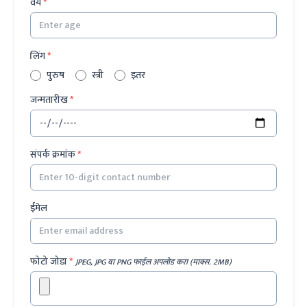
वय
*
लिंग
*
पुरुष
स्त्री
इतर
जन्मतारीख
*
संपर्क क्रमांक
*
ईमेल
फोटो जोडा
*
JPEG, JPG वा PNG फाईल अपलोड करा (माक्स. 2MB)